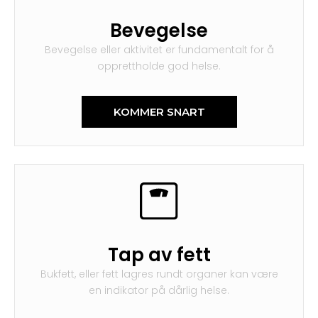
Bevegelse
Bevegelse eller aktivitet er fundamentalt for å
opprettholde god helse.
KOMMER SNART
Tap av fett
Bukfett, eller fett lagres rundt organer kan være
en indikator på dårlig helse.