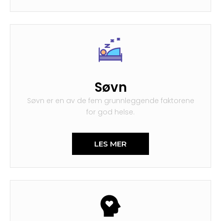
Søvn
Søvn er en av de fem grunnleggende faktorene
for god helse.
LES MER