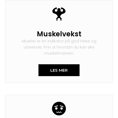
Muskelvekst
Muskler er en indikator på god helse og
utseende. Finn ut hvordan du kan øke
muskelmassen.​
LES MER