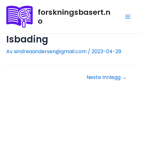
forskningsbasert.n
o
Isbading
Av
sindreaandersen@gmail.com
/
2023-04-29
Neste Innlegg
→